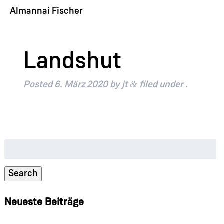
Almannai Fischer
Landshut
&
Posted
6. März 2020
by
jt
filed under .
Suche
nach:
Search
Neueste Beiträge