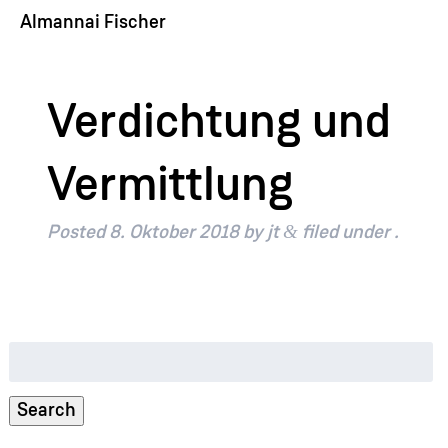
Almannai Fischer
Verdichtung und
Vermittlung
&
Posted
8. Oktober 2018
by
jt
filed under .
Suche
nach:
Search