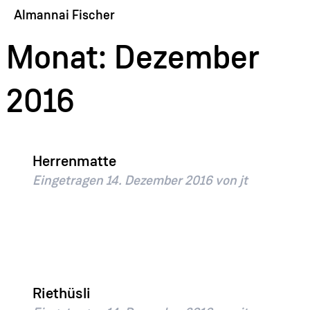
Almannai Fischer
Monat:
Dezember
2016
Herrenmatte
Eingetragen
14. Dezember 2016
von
jt
Riethüsli